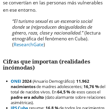
se convertían en las personas más vulnerables
en ese entorno.
“El turismo sexual es un escenario social
donde se (re)producen desigualdades de
género, raza, clase y nacionalidad.”
(lectura
etnográfica del fenómeno en Cuba).
(
ResearchGate
)
Cifras que importan (realidades
incómodas)
ONEI
2024
(Anuario Demográfico):
11.962
nacimientos
de madres adolescentes;
16,76 %
del
total de nacidos vivos. En
64,5 %
de esos casos el
padre era adulto
(dato alarmante sobre relaciones
asimétricas).
IPS Cuba
resume:
16,8 %
de todos los nacimientos