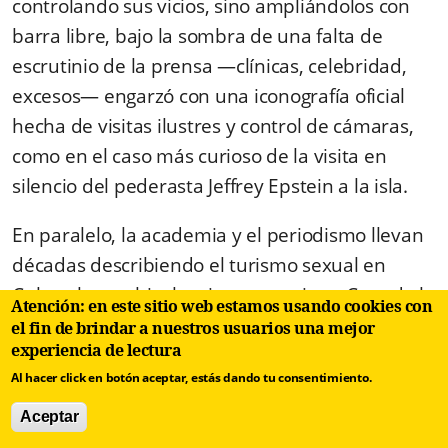
controlando sus vicios, sino ampliándolos con
barra libre, bajo la sombra de una falta de
escrutinio de la prensa —clínicas, celebridad,
excesos— engarzó con una iconografía oficial
hecha de visitas ilustres y control de cámaras,
como en el caso más curioso de la visita en
silencio del pederasta Jeffrey Epstein a la isla.
En paralelo, la academia y el periodismo llevan
décadas describiendo el turismo sexual en
Cuba y las ambivalencias normativas. Cuando la
Atención: en este sitio web estamos usando cookies con
ley dice una cosa y la prensa estatal otra, el
el fin de brindar a nuestros usuarios una mejor
experiencia de lectura
resultado es desprotección simbólica y —sobre
Al hacer click en botón aceptar, estás dando tu consentimiento.
todo— muy real.
Aceptar
Autoritarismo y opacidad distorsionan las