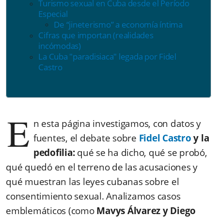
Turismo sexual en Cuba desde el Período
Especial
De “jineterismo” a economía íntima
Cifras que importan (realidades
incómodas)
La Cuba "paradisiaca" legada por Fidel
Castro
E
n esta página investigamos, con datos y
fuentes, el debate sobre
Fidel Castro
y la
pedofilia:
qué se ha dicho, qué se probó,
qué quedó en el terreno de las acusaciones y
qué muestran las leyes cubanas sobre el
consentimiento sexual. Analizamos casos
emblemáticos (como
Mavys Álvarez y Diego