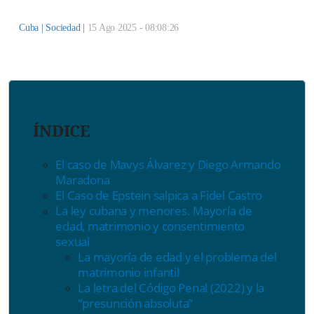
Cuba |
Sociedad
|
15 Ago 2025 - 08:08:26
ÍNDICE
El caso de Mavys Álvarez y Diego Armando
Maradona
El Caso de Epstein salpica a Fidel Castro
La ley cubana y menores. Mayoría de
edad, matrimonio y consentimiento
sexual
La mayoría de edad y el problema del
matrimonio infantil
La letra del Código Penal (2022) y la
“presunción absoluta”