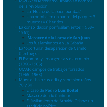
M-26-7: el terrorismo urbano en nombre
de la revolución
La “Noche de las cien bombas”
Una bomba en un banco del parque: 3
muertos y 6 heridos
La consolidación por fusilamientos (1959–
1961)
Masacre de la Loma de San Juan
Los fusilamientos en La Cabaña
La “oportuna” desaparición de Camilo
Cienfuegos
El Escambray: insurgencia y exterminio
(1960–1966)
UMAP: campos de trabajos forzados
(1965–1968)
Muertes bajo custodia y represión (años
70 y 80)
El caso de
Pedro Luis Boitel
Masacre del río Canímar
El fusilamiento de Arnaldo Ochoa: un
sacrificio político