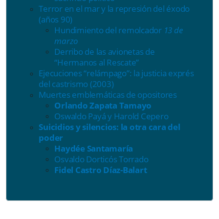
Terror en el mar y la represión del éxodo
(años 90)
Hundimiento del remolcador
13 de
marzo
Derribo de las avionetas de
“Hermanos al Rescate”
Ejecuciones “relámpago”: la justicia exprés
del castrismo (2003)
Muertes emblemáticas de opositores
Orlando Zapata Tamayo
Oswaldo Payá y Harold Cepero
Suicidios y silencios: la otra cara del
poder
Haydée Santamaría
Osvaldo Dorticós Torrado
Fidel Castro Díaz-Balart