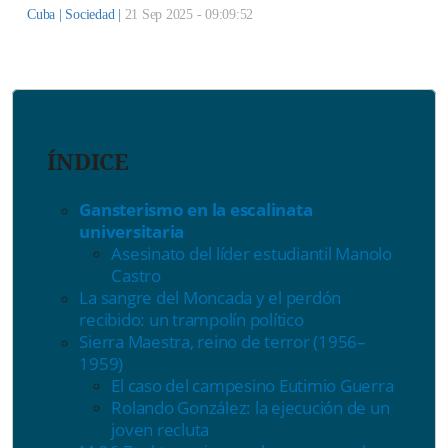
Cuba |
Sociedad
|
21 Sep 2025 - 09:09:52
ÍNDICE
Gansterismo en la escalinata
universitaria
Asesinato del líder estudiantil Manolo
Castro
La sangre del Moncada y el perdón
recibido: un trampolín político
Sierra Maestra, reino de terror (1956–
1959)
El caso del campesino Eutimio Guerra
Rolando González: la ejecución de un
joven recluta