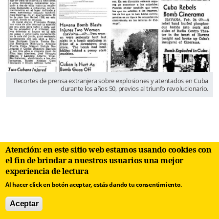
Recortes de prensa extranjera sobre explosiones y atentados en Cuba
durante los años 50, previos al triunfo revolucionario.
Atención: en este sitio web estamos usando cookies con
Una bomba en un banco del parque: 3
el fin de brindar a nuestros usuarios una mejor
muertos y 6 heridos
experiencia de lectura
Al hacer click en botón aceptar, estás dando tu consentimiento.
Las consecuencias de este tipo de ataques
Aceptar
contra civiles inocentes se vieron con crudeza el