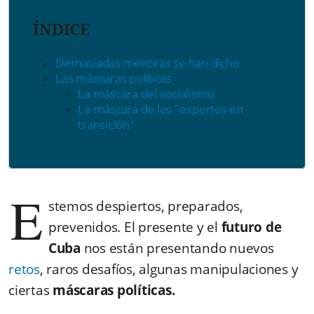
ÍNDICE
Demasiadas mentiras se han dicho
Las máscaras políticas
La máscara del socialismo
La máscara de los "expertos en
transición"
E
stemos despiertos, preparados,
prevenidos. El presente y el
futuro de
Cuba
nos están presentando nuevos
retos
, raros desafíos, algunas manipulaciones y
ciertas
máscaras políticas.